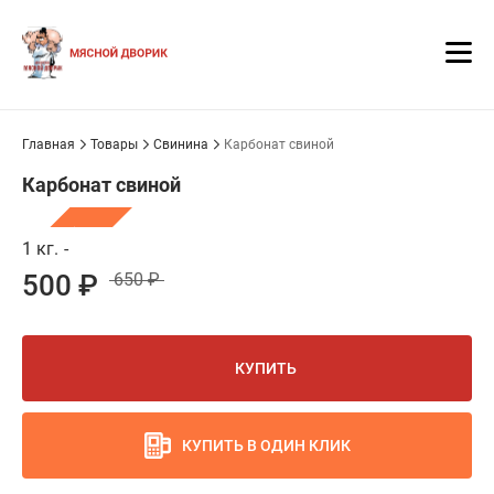
Главная
Товары
Свинина
Карбонат свиной
Карбонат свиной
АКЦИЯ
1 кг.
-
500 ₽
650 ₽
КУПИТЬ
КУПИТЬ В ОДИН КЛИК