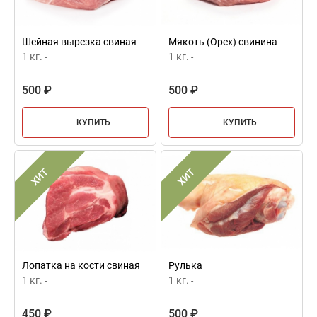
Шейная вырезка свиная
Мякоть (Орех) свинина
1 кг.
1 кг.
-
-
500 ₽
500 ₽
КУПИТЬ
КУПИТЬ
ХИТ
ХИТ
Лопатка на кости свиная
Рулька
1 кг.
1 кг.
-
-
450 ₽
500 ₽